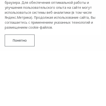
браузера. Для обеспечения оптимальной работы и
улучшения пользовательского опыта на сайте могут
Активируйте услугу в приложении в течение 30 дней
использоваться системы веб-аналитики (в том числе
после покупки автомобиля или ТО
Яндекс.Метрика). Продолжая использование сайта, Вы
соглашаетесь с применением указанных технологий и
Смотреть услуги
Скачать
размещением cookie-файлов.
программы
приложение
Понятно
ПОМОЩЬ НА ДОРОГАХ OMODA
Помощь на дорогах для Вас 24 часа в сутки, 365 дней в
году².
Подробнее