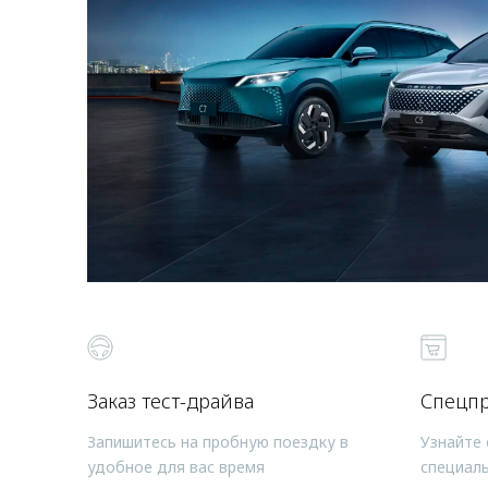
Заказ тест-драйва
Спецп
Запишитесь на пробную поездку в
Узнайте 
удобное для вас время
специал